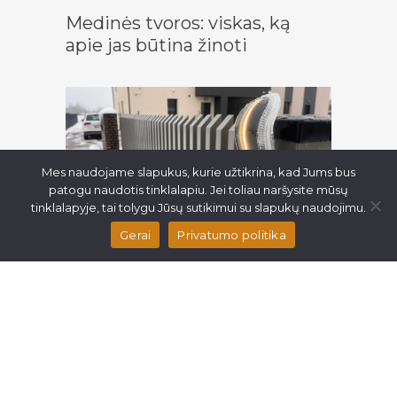
Medinės tvoros: viskas, ką
apie jas būtina žinoti
Mes naudojame slapukus, kurie užtikrina, kad Jums bus
patogu naudotis tinklalapiu. Jei toliau naršysite mūsų
tinklalapyje, tai tolygu Jūsų sutikimui su slapukų naudojimu.
Gerai
Privatumo politika
Kodėl siūlome KEY
Automation automatinius
kiemo vartus?