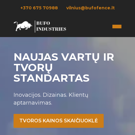
+370 675 70988
vilnius@bufofence.lt
NAUJAS VARTŲ IR
TVORŲ
STANDARTAS
Inovacijos. Dizainas. Klientų
aptarnavimas.
TVOROS KAINOS SKAIČIUOKLĖ