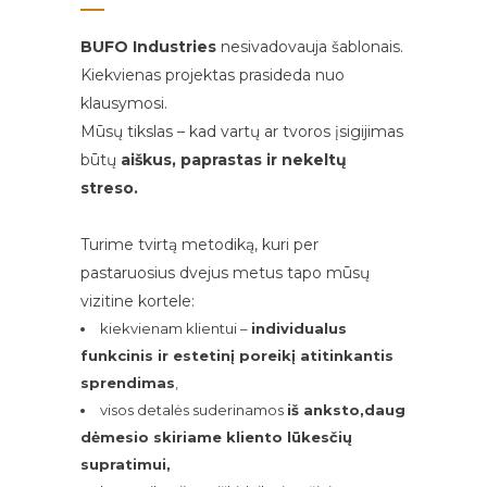
BUFO Industries
nesivadovauja šablonais.
Kiekvienas projektas prasideda nuo
klausymosi.
Mūsų tikslas – kad vartų ar tvoros įsigijimas
būtų
aiškus, paprastas ir nekeltų
streso.
Turime tvirtą metodiką, kuri per
pastaruosius dvejus metus tapo mūsų
vizitine kortele:
kiekvienam klientui –
individualus
funkcinis ir estetinį poreikį atitinkantis
sprendimas
,
visos detalės suderinamos
iš anksto,daug
dėmesio skiriame kliento lūkesčių
supratimui,