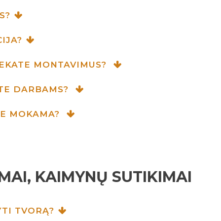
S?
IJA?
IEKATE MONTAVIMUS?
ATE DARBAMS?
OJE MOKAMA?
IMAI, KAIMYNŲ SUTIKIMAI
YTI TVORĄ?