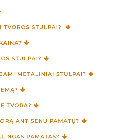
I TVOROS STULPAI?
KAINA?
OS STULPAI?
JAMI METALINIAI STULPAI?
IEMĄ?
NĘ TVORĄ?
VORĄ ANT SENŲ PAMATŲ?
KALINGAS PAMATAS?