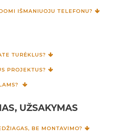
LDOMI IŠMANIUOJU TELEFONU?
ATE TURĖKLUS?
US PROJEKTUS?
KLAMS?
AS, UŽSAKYMAS
MEDŽIAGAS, BE MONTAVIMO?