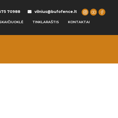
675 70988
vilnius@bufofence.lt
SKAIČIUOKLĖ
TINKLARAŠTIS
KONTAKTAI