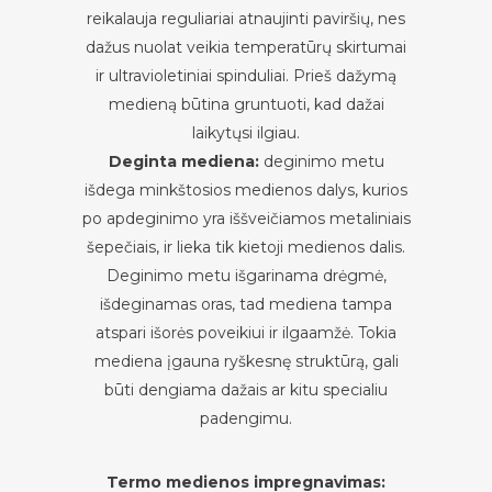
reikalauja reguliariai atnaujinti paviršių, nes
dažus nuolat veikia temperatūrų skirtumai
ir ultravioletiniai spinduliai. Prieš dažymą
medieną būtina gruntuoti, kad dažai
laikytųsi ilgiau.
Deginta mediena:
deginimo metu
išdega minkštosios medienos dalys, kurios
po apdeginimo yra iššveičiamos metaliniais
šepečiais, ir lieka tik kietoji medienos dalis.
Deginimo metu išgarinama drėgmė,
išdeginamas oras, tad mediena tampa
atspari išorės poveikiui ir ilgaamžė. Tokia
mediena įgauna ryškesnę struktūrą, gali
būti dengiama dažais ar kitu specialiu
padengimu.
Termo medienos impregnavimas: