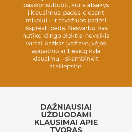
pasikonsultuoti, kuris atsakys
į klausimus, padės, o esant
reikalui – ir atvažiuos padėti
išspręsti bėdą. Nesvarbu, kas
nutiko: dingo elektra, neveikia
vartai, kažkas įvažiavo, vėjas
apgadino ar tiesiog kyla
klausimų – skambinkit,
atsiliepsim.
DAŽNIAUSIAI
UŽDUODAMI
KLAUSIMAI APIE
TVORAS