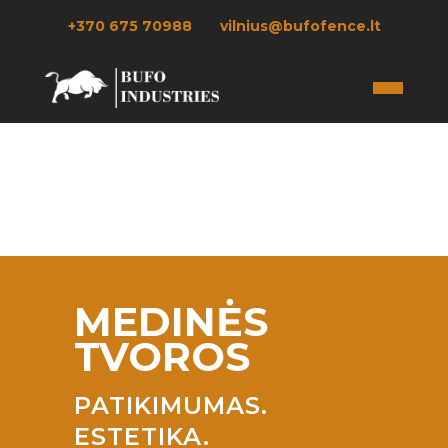
+370 675 70988
vilnius@bufofence.lt
MEDINĖS
TVOROS
PATIKIMUMAS.
ESTETIKA.