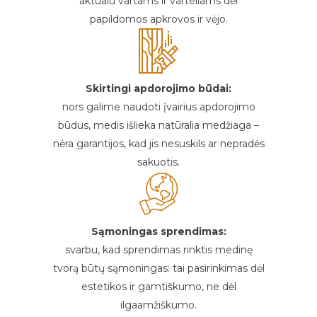
aktualu vartams ir varteliams dėl
papildomos apkrovos ir vėjo.
Skirtingi apdorojimo būdai:
nors galime naudoti įvairius apdorojimo
būdus, medis išlieka natūralia medžiaga –
nėra garantijos, kad jis nesuskils ar nepradės
sakuotis.
Sąmoningas sprendimas:
svarbu, kad sprendimas rinktis medinę
tvorą būtų sąmoningas: tai pasirinkimas dėl
estetikos ir gamtiškumo, ne dėl
ilgaamžiškumo.