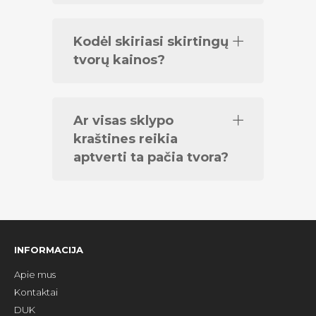
Kodėl skiriasi skirtingų
tvorų kainos?
Ar visas sklypo
kraštines reikia
aptverti ta pačia tvora?
INFORMACIJA
Apie mus
Kontaktai
DUK