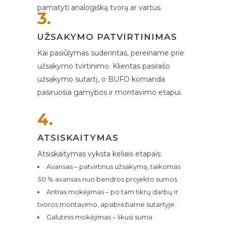
pamatyti analogišką tvorą ar vartus.
3.
UŽSAKYMO PATVIRTINIMAS
Kai pasiūlymas suderintas, pereiname prie
užsakymo tvirtinimo. Klientas pasirašo
užsakymo sutartį, o BUFO komanda
pasiruošia gamybos ir montavimo etapui.
4.
ATSISKAITYMAS
Atsiskaitymas vyksta keliais etapais:
Avansas – patvirtinus užsakymą, taikomas
30 % avansas nuo bendros projekto sumos.
Antras mokėjimas – po tam tikrų darbų ir
tvoros montavimo, apsibrėžiame sutartyje.
Galutinis mokėjimas – likusi suma