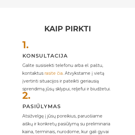
KAIP PIRKTI
1.
KONSULTACIJA
Galite susisiekti telefonu arba el. paštu,
kontaktus
rasite čia
. Atvykstame į vietą
įvertinti situacijos ir pateikti geriausią
sprendimą jūsų sklypui, reljefui ir biudžetui.
2.
PASIŪLYMAS
Atsižvelgę į jūsų poreikius, paruošiame
aiškų ir konkretų pasiūlymą su preliminaria
kaina, terminais, nurodome, kur gali gyvai