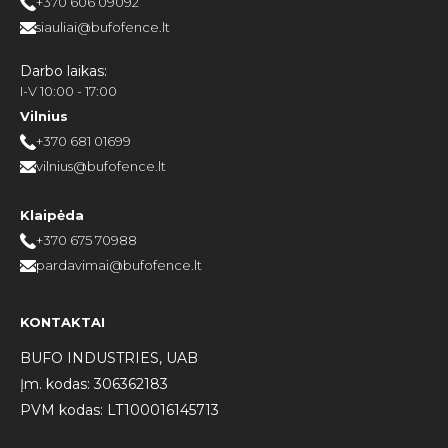
+370 606 09092
siauliai@bufofence.lt
Darbo laikas:
I-V 10:00 - 17:00
Vilnius
+370 681 01699
vilnius@bufofence.lt
Klaipėda
+370 675 70988
pardavimai@bufofence.lt
KONTAKTAI
BUFO INDUSTRIES, UAB
Įm. kodas: 306362183
PVM kodas: LT100016145713