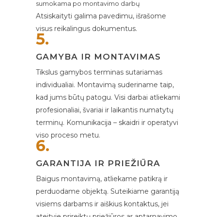
sumokama po montavimo darbų
Atsiskaityti galima pavedimu, išrašome
visus reikalingus dokumentus.
5.
GAMYBA IR MONTAVIMAS
Tikslus gamybos terminas sutariamas
individualiai. Montavimą suderiname taip,
kad jums būtų patogu. Visi darbai atliekami
profesionaliai, švariai ir laikantis numatytų
terminų. Komunikacija – skaidri ir operatyvi
viso proceso metu.
6.
GARANTIJA IR PRIEŽIŪRA
Baigus montavimą, atliekame patikrą ir
perduodame objektą. Suteikiame garantiją
visiems darbams ir aiškius kontaktus, jei
ateityje prireiktų priežiūros ar aptarnavimo.