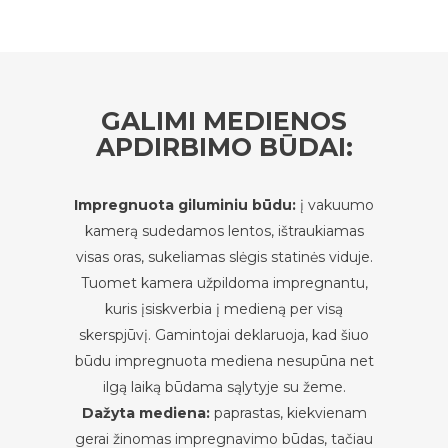
GALIMI MEDIENOS
APDIRBIMO BŪDAI:
Impregnuota giluminiu būdu:
į vakuumo
kamerą sudedamos lentos, ištraukiamas
visas oras, sukeliamas slėgis statinės viduje.
Tuomet kamera užpildoma impregnantu,
kuris įsiskverbia į medieną per visą
skerspjūvį. Gamintojai deklaruoja, kad šiuo
būdu impregnuota mediena nesupūna net
ilgą laiką būdama sąlytyje su žeme.
Dažyta mediena:
paprastas, kiekvienam
gerai žinomas impregnavimo būdas, tačiau