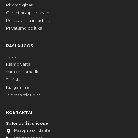
Pirkimo gidas
Garantinis aptarnavimas
Reikalavimai ir leidimai
Privatumo politika
PASLAUGOS
Tvoros
Kiemo vartai
Vartų automatika
Turėklai
Kiti gaminiai
Tvoros skaičiuoklė
KONTAKTAI
Salonas Šiauliuose
Tilžės g. 128A, Šiauliai