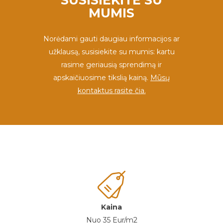
SUSISIEKITE SU
MUMIS
Norėdami gauti daugiau informacijos ar
užklausą, susisiekite su mumis: kartu
rasime geriausią sprendimą ir
apskaičiuosime tikslią kainą.
Mūsų
kontaktus rasite čia.
Kaina
Nuo 35 Eur/m2