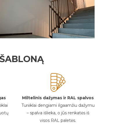
E ŠABLONĄ
gas
Miltelinis dažymas ir RAL spalvos
klai
Turėklai dengiami ilgaamžiu dažymu
muotų
– spalva išlieka, o jūs renkatės iš
visos RAL paletės.