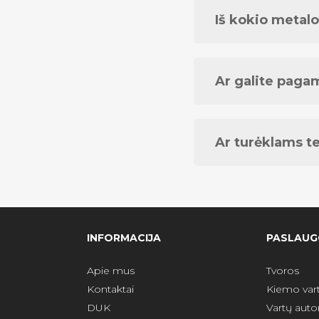
Iš kokio metalo
Ar galite pagam
Ar turėklams t
INFORMACIJA
PASLAUG
Apie mus
Tvoros
Kontaktai
Kiemo vart
DUK
Vartų aut