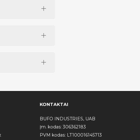
KONTAKTAI
BUFO INDUSTRIES, UAB
Įm. kodas: 306362183
t
PVM kodas: LT100016145713