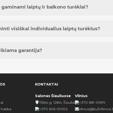
 gaminami laiptų ir balkono turėklai?
inti visiškai individualius laiptų turėklus?
eikiama garantija?
OS
KONTAKTAI
Salonas Šiauliuose
Vilnius
ai
Tilžės g. 128A, Šiauliai
+370 681 01699
omatika
+370 606 09092
vilnius@bufofence.l