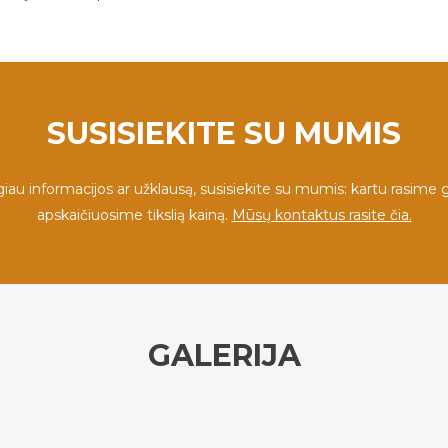
SUSISIEKITE SU MUMIS
au informacijos ar užklausą, susisiekite su mumis: kartu rasime g
apskaičiuosime tikslią kainą.
Mūsų kontaktus rasite čia.
GALERIJA