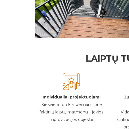
LAIPTŲ T
Individualiai projektuojami
J
Kiekvieni turėklai derinami prie
faktinių laiptų matmenų – jokios
Vid
improvizacijos objekte.
cinku
pro