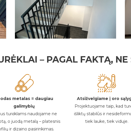
URĖKLAI – PAGAL FAKTĄ, N
uodas metalas = daugiau
Atsižvelgiame į oro sąly
galimybių
Projektuojame taip, kad turė
aus turėklams naudojame ne
išliktų stabilūs ir nesidefor
otą, o juodą metalą – platesnis
tiek lauke, tiek viduje.
filių ir dizaino pasirinkimas.