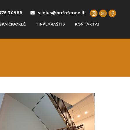
675 70988
vilnius@bufofence.lt
SKAIČIUOKLĖ
TINKLARAŠTIS
KONTAKTAI